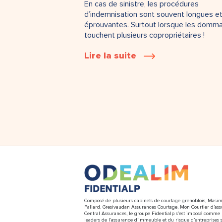
En cas de sinistre, les procédures
d’indemnisation sont souvent longues e
éprouvantes. Surtout lorsque les domm
touchent plusieurs copropriétaires !
Lire la suite
Composé de plusieurs cabinets de courtage grenoblois, Masim
Paliard, Gresivaudan Assurances Courtage, Mon Courtier d’ass
Central Assurances, le groupe Fidentialp s’est imposé comme 
leaders de l’assurance d’immeuble et du risque d’entreprises s