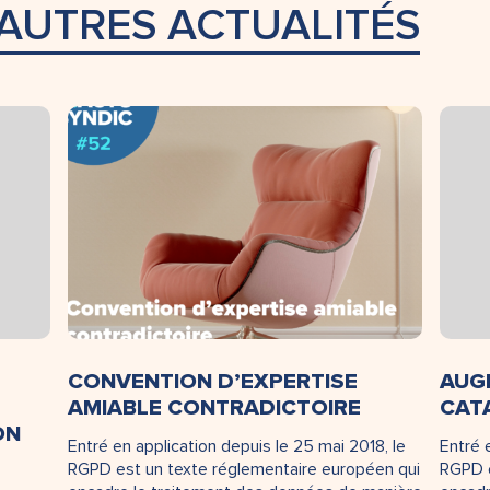
AUTRES ACTUALITÉS
CONVENTION D’EXPERTISE
AUG
AMIABLE CONTRADICTOIRE
CAT
ON
Entré en application depuis le 25 mai 2018, le
Entré 
RGPD est un texte réglementaire européen qui
RGPD e