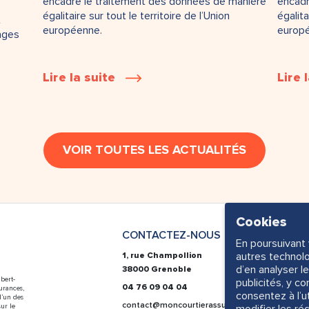
encadre le traitement des données de manière
encadr
égalitaire sur tout le territoire de l’Union
égalita
t
européenne.
europ
ages
Lire la suite
Lire 
VOIR TOUTES LES ACTUALITÉS
Cookies
CONTACTEZ-NOUS
En poursuivant 
autres technolo
1, rue Champollion
d’en analyser le
38000 Grenoble
bert-
publicités, y c
04 76 09 04 04
urances,
consentez à l’u
l’un des
contact@moncourtierassurances.com
ur le